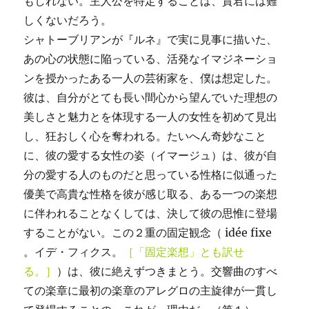
もしれない。主人公を特定することは、貴君には難
しくないだろう。
シャトーブリアンが『ルネ』で実に見事に描いた、
あの心の状態に陥っている、活発なイマジネーショ
ンを授かったある一人の芸術家を、僕は想定した。
彼は、自分がとても長い間心から望んでいた理想の
美しさと魅力とを体現する一人の女性を初めて見出
し、狂おしく心を奪われる。たいへん奇妙なこと
に、彼の愛する女性の姿（イマージュ）は、彼が自
分の愛する人のものだと思っている性格に似通った
優美で高貴な性格を彼が感じ取る、ある一つの楽想
に伴われることなくしては、決して彼の思惟に登場
することがない。この２重の固定観念（ idée fixe
。イデ・フィクス。
［「固定楽想」とも訳せ
る。］
）は、彼に絶えずつきまとう。交響曲のすべ
ての楽章に最初の楽章のアレグロの主旋律が一貫し