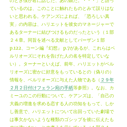
のとき僕が君に話した、あの娘だ。・・・」と語っ
ているのは、このことに触れたものとみて誤りはな
いと思われる。ケアンズによれば、「恐ろしい真
実」の内容は、ハリエットを彼女のマネージャーで
あるターナーに結びつけるものだったという（１部
２４章。同旨を述べる文献としてバーザン１部
p.122、コーン編『幻想』 p.7があるが、これらはベ
ルリオーズにそれを告げた人の名を特定していな
い）。ターナーといえば、前年、ハリエットがベル
リオーズに密かに好意をもっているとの（偽りの）
情報を、ベルリオーズに与えた人物である（
２９年
２月２日付けフェラン宛の手紙
等参照）。なお、カ
ミーユのこの行動について、ケアンズは、「自己の
大義の増進を求める恋する人の功知をもって、しか
し善意で、ハリエットについて出回っていた劇場で
は事欠かないような種類のゴシップを彼に伝えたも