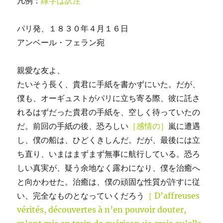
凡例：
緑字は訳注
パリ発、１８３０年４月１６日
アンベール・フェラン宛
親愛な友よ、
たいそう長く、貴君に手紙を書かずにいた。だが、
僕も、オーギュストがパリに立ち寄る際、彼に託さ
れるはずだった貴君の手紙を、空しく待っていたの
だ。前回の手紙の後、恐ろしい
［感情の］
嵐に遭遇
し、僕の船は、ひどくきしんだ。だが、最後には立
ち直り、いまはまずまず無事に航行している。恐ろ
しい真実が、疑う余地なく露わになり、僕を治癒へ
と向かわせた。治癒は、僕の頑固な性質が許すに従
い、完全なものとなっていくだろう
［ D’affreuses
vérités, découvertes à n’en pouvoir douter,