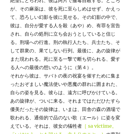
絶望にとらわれ、彼は阿片で服毒自殺する。ところ
が、その麻薬は、彼を死に至らしめはせず、かえっ
て、恐ろしい幻影を彼に見せる。その幻影の中で、
彼は、自分が愛する人を殺（あや）め、有罪を宣告
され、自らの処刑に立ち会おうとしていると信じ
る。刑場への行進。刑の執行人たち、兵士たち、そ
して群衆の、果てしない行列。最後に、あの旋律が
また現われる。死に至る一撃で断ち切られる、愛す
る人への最後の想いのように（第４）。
それから彼は、サバトの夜の祝宴を催すために集ま
ったおぞましい魔法使いや悪魔の群れに囲まれた、
自らの姿を見る。彼らは、遠方に呼びかけている。
あの旋律が、ついに来る。それまではただひたすら
優美だったその旋律は、いまは、田舎の森の酒場で
歌われる、通俗的で品のない歌（エール）に姿を変
えている。それは、彼女の犠牲者
［ sa victime。