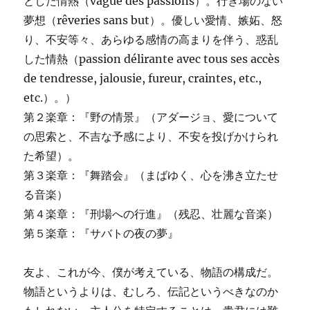
とした情熱（vague des passions）。行き場のない
夢想（rêveries sans but）。優しい愛情、嫉妬、怒
り、不安等々、あらゆる感情の高まりを伴う、惑乱
した情熱（passion délirante avec tous ses accès
de tendresse, jalousie, fureur, craintes, etc.,
etc.）。）
第２楽章：『野の情景』（アダージョ、愛について
の思索と、不吉な予感により、不安を投げかけられ
た希望）。
第３楽章：『舞踏会』（まばゆく、心を沸き立たせ
る音楽）
第４楽章：『刑場への行進』（残忍、壮麗な音楽）
第５楽章：『サバトの夜の夢』
友よ、これが今、僕が考えている、物語の構成だ。
物語というよりは、むしろ、伝記というべきなのか