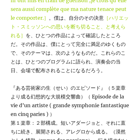
m’ont mis en train de guérison ;je crois qu’elle
sera aussi complète que ma nature tenace peut
le comporter.］
。僕は、自分のその決意
［ハリエッ
ト・スミッソンへの思いを断ち切ること、と考えら
れる］
を、ひとつの作品によって確認したところ
だ。その作品は、僕にとって完全に満足のゆくもの
で、そのテーマは、次のようなものだ。これらのこ
とは、ひとつのプログラムに語られ、演奏会の当
日、会場で配布されることになるだろう。
『ある芸術家の生（せい）のエピソード』（５楽章
より成る幻想的な大規模交響曲）（ Episode de la
vie d’un artiste ( grande symphonie fantastique
en cinq paries ) ）
第１楽章：２部構成。短いアダージョと、それに直
ちに続き、展開される、アレグロから成る。（漠然