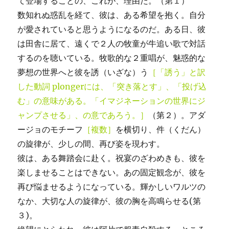
て登場することの、これが、理由だ。（第１）
数知れぬ惑乱を経て、彼は、ある希望を抱く。自分
が愛されていると思うようになるのだ。ある日、彼
は田舎に居て、遠くで２人の牧童が牛追い歌で対話
するのを聴いている。牧歌的な２重唱が、魅惑的な
夢想の世界へと彼を誘（いざな）う
［「誘う」と訳
した動詞 plongerには、「突き落とす」、「投げ込
む」の意味がある。「イマジネーションの世界にジ
ャンプさせる」、の意であろう。］
（第２）。アダ
ージョのモチーフ
［複数］
を横切り、件（くだん）
の旋律が、少しの間、再び姿を現わす。
彼は、ある舞踏会に赴く。祝宴のざわめきも、彼を
楽しませることはできない。あの固定観念が、彼を
再び悩ませるようになっている。輝かしいワルツの
なか、大切な人の旋律が、彼の胸を高鳴らせる(第
３)。