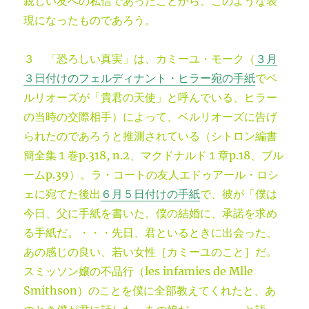
親しい友への私信であったことから、このような表
現になったものであろう。
３ 「恐ろしい真実」は、カミーユ・モーク（
３月
３日付けのフェルディナント・ヒラー宛の手紙
でベ
ルリオーズが「貴君の天使」と呼んでいる、ヒラー
の当時の交際相手）によって、ベルリオーズに告げ
られたのであろうと推測されている（シトロン編書
簡全集１巻p.318, n.2、マクドナルド１章p.18、ブル
ームp.39）。ラ・コートの友人エドゥアール・ロシ
ェに宛てた後出
６月５日付けの手紙
で、彼が「僕は
今日、父に手紙を書いた。僕の結婚に、承諾を求め
る手紙だ。・・・先日、君といるときに出会った、
あの感じの良い、若い女性［カミーユのこと］だ。
スミッソン嬢の不品行（les infamies de Mlle
Smithson）のことを僕に全部教えてくれたと、あ