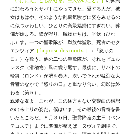
「いけにえ」とも訳せる。主人公のこと。］
の葬列
に加わろうとサバトにやってきた、愛する人だ。彼
女はもはや、そのような乱痴気騒ぎに姿をみせるの
に似つかわしい、ひとりの高級娼婦にすぎない。葬
儀が始まる。鐘が鳴り、魔物たちは、平伏（ひれ
ふ）す。一つの聖歌隊が、単旋律聖歌、死者のセク
エンツィア
［ la prose des morts ］
（『怒りの
日』）を歌う。他の二つの聖歌隊が、それをビュル
レスク（滑稽物）風に繰り返す。最後に、サバトの
輪舞（ロンド）が渦を巻き、次いでそれが猛烈な大
音響のなかで『怒りの日』と重なり合い、幻影は終
わる（第５）。
親愛な友よ、これが、この途方もない交響曲の構想
の出来上りの姿だ。僕はいま、その最後の音符を書
いたところだ。５月３０日、聖霊降臨の主日（ペン
テコステ）までに準備が整えば、ヌヴォテ劇場で、